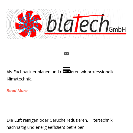
S
k
i
p
t
o
c
o
n
t
e
Als Fachpartner planen und realisieren wir professionelle
n
t
Klimatechnik.
Read More
Die Luft reinigen oder Gerüche reduzieren, Filtertechnik
nachhaltig und energieeffizient betreiben.