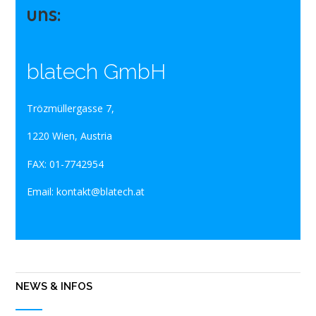
uns:
blatech GmbH
Trözmüllergasse 7,
1220 Wien, Austria
FAX: 01-7742954
Email: kontakt@blatech.at
NEWS & INFOS