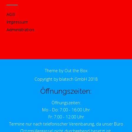
AGB
Impressum
Administration
Theme by
Out the Box
Copyright by blatech GmbH 2018
Öffnungszeiten:
Öffnungszeiten:
Mo - Do: 7:00 - 16:00 Uhr
Fr: 7:00 - 12:00 Uhr
Termine nur nach telefonischer Vereinbarung, da unser Büro
(Trözmüllergasse) nicht durchgehend besetzt ist.