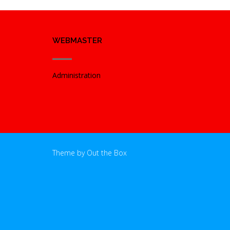
WEBMASTER
Administration
Theme by
Out the Box