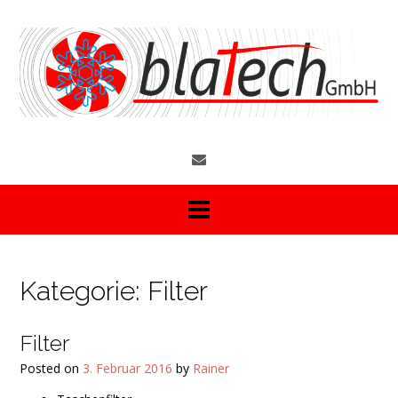
S
k
i
p
t
o
c
o
n
t
e
n
t
Kategorie:
Filter
Filter
Posted on
3. Februar 2016
by
Rainer