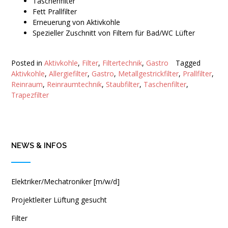
Taschenfilter
Fett Prallfilter
Erneuerung von Aktivkohle
Spezieller Zuschnitt von Filtern für Bad/WC Lüfter
Posted in
Aktivkohle
,
Filter
,
Filtertechnik
,
Gastro
Tagged
Aktivkohle
,
Allergiefilter
,
Gastro
,
Metallgestrickfilter
,
Prallfilter
,
Reinraum
,
Reinraumtechnik
,
Staubfilter
,
Taschenfilter
,
Trapezfilter
NEWS & INFOS
Elektriker/Mechatroniker [m/w/d]
Projektleiter Lüftung gesucht
Filter