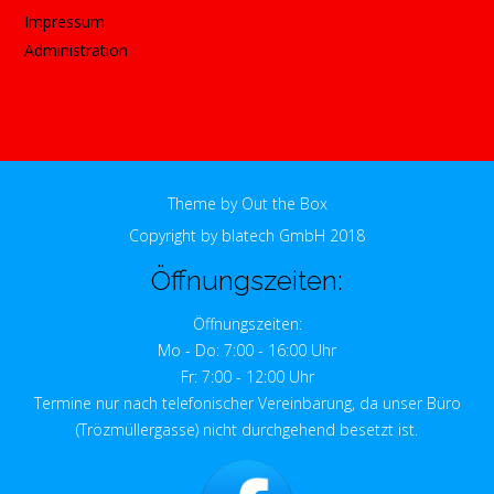
Impressum
Administration
Theme by
Out the Box
Copyright by blatech GmbH 2018
Öffnungszeiten:
Öffnungszeiten:
Mo - Do: 7:00 - 16:00 Uhr
Fr: 7:00 - 12:00 Uhr
Termine nur nach telefonischer Vereinbarung, da unser Büro
(Trözmüllergasse) nicht durchgehend besetzt ist.