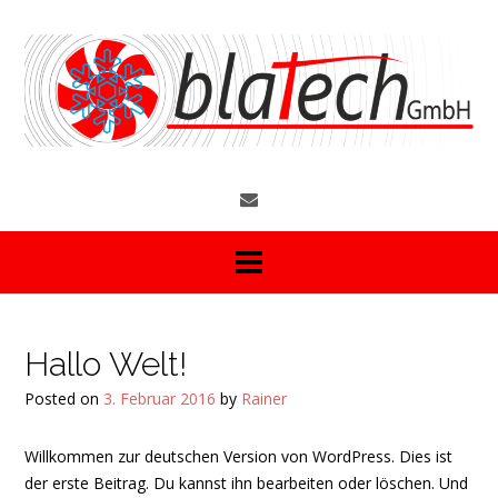
S
k
i
p
t
o
c
o
n
t
e
n
t
Hallo Welt!
Posted on
3. Februar 2016
by
Rainer
Willkommen zur deutschen Version von WordPress. Dies ist
der erste Beitrag. Du kannst ihn bearbeiten oder löschen. Und